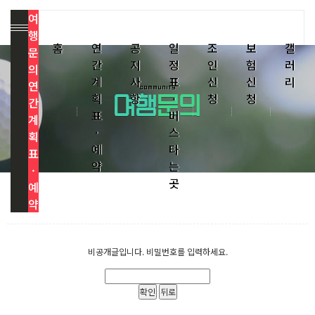
여
행
홈
연
공
일
조
보
갤
문
간
지
정
인
험
러
의
계
사
표
신
신
리
연
획
항
·
청
청
간
표
버
계
·
스
획
예
타
표
약
는
·
곳
예
약
비공개글입니다. 비밀번호를 입력하세요.