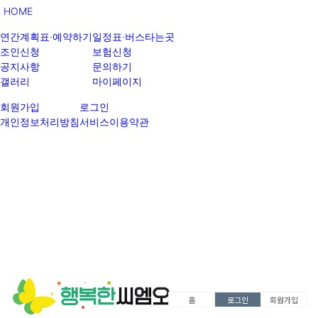
HOME
연간계획표·예약하기
일정표·버스타는곳
조인신청
보험신청
공지사항
문의하기
갤러리
마이페이지
회원가입
로그인
개인정보처리방침
서비스이용약관
홈
로그인
회원가입