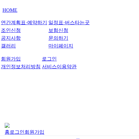
HOME
연간계획표·예약하기
일정표·버스타는곳
조인신청
보험신청
공지사항
문의하기
갤러리
마이페이지
회원가입
로그인
개인정보처리방침
서비스이용약관
홈
로그인
회원가입