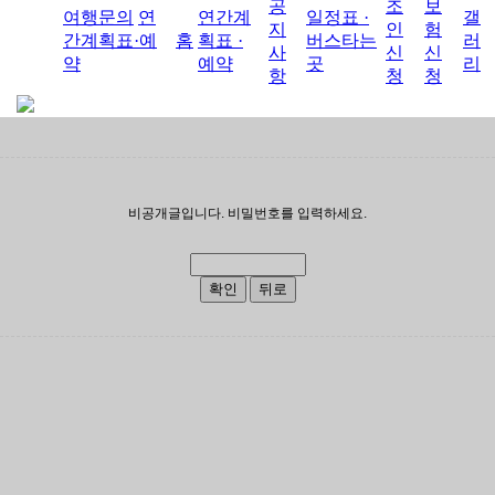
공
조
보
여행문의
연
연간계
일정표 ·
갤
지
인
험
간계획표·예
홈
획표 ·
버스타는
러
사
신
신
약
예약
곳
리
항
청
청
비공개글입니다. 비밀번호를 입력하세요.