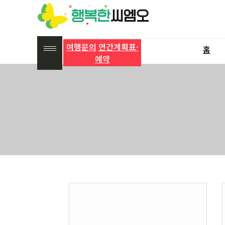
여행문의
연간계획표·
홈
예약