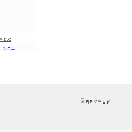
 C.C
일정표