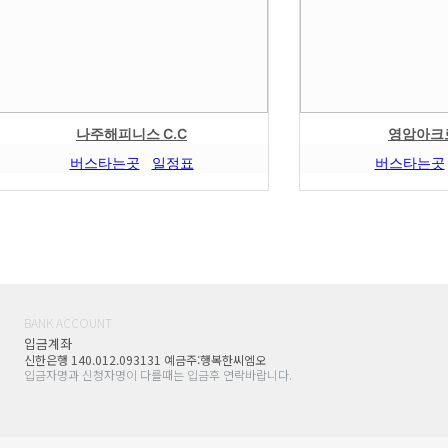
나주해피니스 C.C
영암아크로
버스타는곳
일정표
버스타는곳
BANK ACCOUNT
입금계좌
신한은행 140.012.093131 예금주:행복한씨엠오
입금자명과 신청자명이 다를때는 입금후 연락바랍니다.