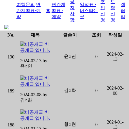
공
조
보
여행문의
연
연간계
일정표 ·
갤
지
인
험
간계획표·예
홈
획표 ·
버스타는
러
사
신
신
약
예약
곳
리
항
청
청
No.
제목
글쓴이
조회
작성일
비
공개글 입니다.
2024-02-
윤○연
0
190
13
2024-02-13 by
윤○연
비
공개글 입니다.
2024-02-
김○화
0
189
08
2024-02-08 by
김○화
비
공개글 입니다.
2024-01-
황○현
0
188
13
2024-01-13 by