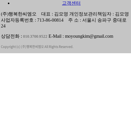
고객센터
(주)행복한씨엠오
대표 :
김모영
개인정보관리책임자 :
김모영
사업자등록번호 :
713-86-00814
주 소 :
서울시 송파구 중대로
24
상담전화 :
E-Mail :
moyoungkim@gmail.com
010.3700.9522
Copyright (c) (주)행복한씨엠오 All Rights Reserved.